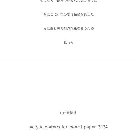
そうして 踏みつけられた芝は言った
昔ここに孔雀の整形拓殖があった
黒と白と黄の斑点毛虫を養うため
枯れた
untitled
acrylic watercolor pencil paper 2024