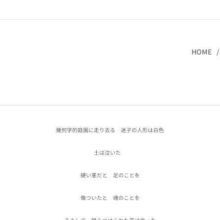
HOME
幾何学的庭園に走り去る 迷子の人形は白色
土は泣いた
硬い茎だと 足のことを
傷ついたと 魂のことを